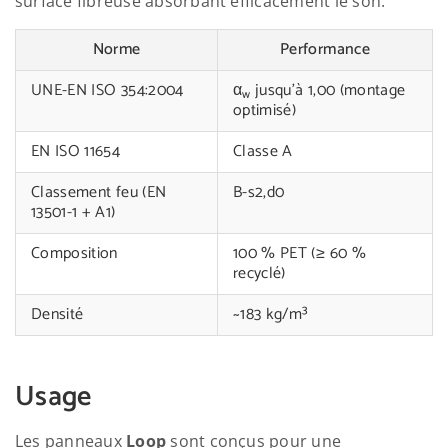
surface fibreuse absorbant efficacement le son.
Norme
Performance
UNE-EN ISO 354:2004
α
jusqu’à 1,00 (montage
w
optimisé)
EN ISO 11654
Classe A
Classement feu (EN
B-s2,d0
13501-1 + A1)
Composition
100 % PET (≥ 60 %
recyclé)
Densité
~183 kg/m³
Usage
Les panneaux
Loop
sont conçus pour une