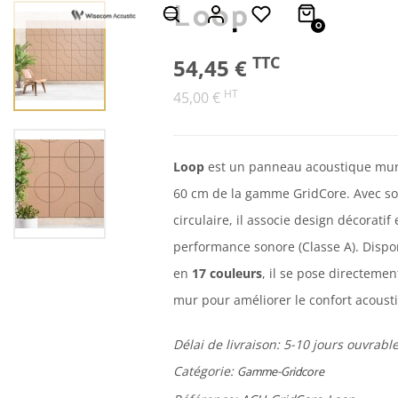
Loop
0
TTC
54,45 €
HT
45,00 €
Loop
est un panneau acoustique mur
60 cm de la gamme GridCore. Avec so
circulaire, il associe design décoratif 
performance sonore (Classe A). Dispo
en
17 couleurs
, il se pose directemen
mur pour améliorer le confort acoust
Délai de livraison:
5-10 jours ouvrabl
Catégorie:
Gamme-Gridcore