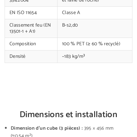
354:2004
et laine de roche)
EN ISO 11654
Classe A
Classement feu (EN
B-s2,d0
13501-1 + A1)
Composition
100 % PET (≥ 60 % recyclé)
Densité
~183 kg/m³
Dimensions et installation
Dimension d’un cube (3 pièces) :
395 × 456 mm
(≈0,54 m²)