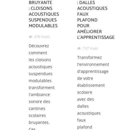
BRUYANTE
: DALLES
: CLOISONS
ACOUSTIQUES
ACOUSTIQUES
FAUX
SUSPENDUES
PLAFOND
MODULABLES
POUR
AMÉLIORER
L'APPRENTISSAGE
676
Vues
Découvrez
737
Vues
comment
Transformez
les cloisons
l'environnement
acoustiques
d'apprentissage
suspendues
de votre
modulables
établissement
transforment
scolaire
l'ambiance
avec des
sonore des
dalles
cantines
acoustiques
scolaires
faux
bruyantes.
plafond
Ces