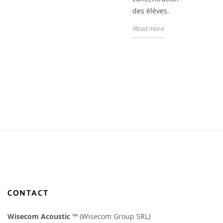
des élèves.
Read more
CONTACT
Wisecom Acoustic
™
(Wisecom Group SRL)